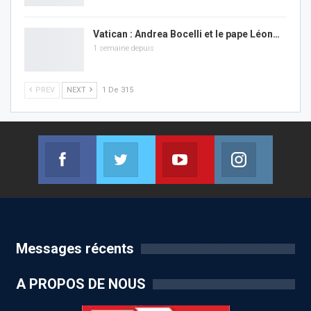
Vatican : Andrea Bocelli et le pape Léon…
1 semaine depuis
PREV
NEXT
1 De 315
Facebook
Twitter
Youtube
Instagram
Join us on Facebook
Join us on Twitter
Join us on Youtube
Join us on
Messages récents
A PROPOS DE NOUS