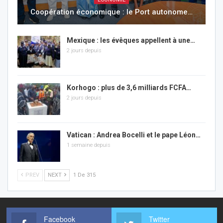
Coopération économique : le Port autonome…
Mexique : les évêques appellent à une…
2 jours depuis
Korhogo : plus de 3,6 milliards FCFA…
2 jours depuis
Vatican : Andrea Bocelli et le pape Léon…
1 semaine depuis
PREV
NEXT
1 De 315
Facebook
Twitter