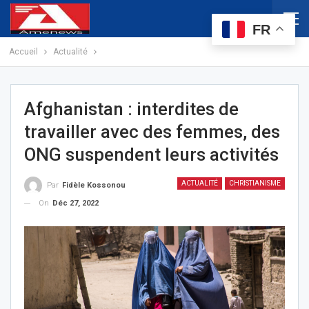
FR
Accueil
Actualité
Afghanistan : interdites de
travailler avec des femmes, des
ONG suspendent leurs activités
ACTUALITÉ
CHRISTIANISME
Par
Fidèle Kossonou
On
Déc 27, 2022