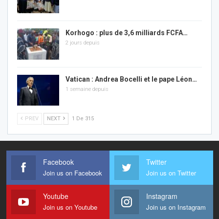
Korhogo : plus de 3,6 milliards FCFA…
2 jours depuis
Vatican : Andrea Bocelli et le pape Léon…
1 semaine depuis
PREV
NEXT
1 De 315
Facebook
Twitter
Join us on Facebook
Join us on Twitter
Youtube
Instagram
Join us on Youtube
Join us on Instagram