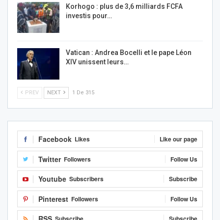
Korhogo : plus de 3,6 milliards FCFA
investis pour…
Vatican : Andrea Bocelli et le pape Léon
XIV unissent leurs…
PREV
NEXT
1 De 315
Facebook
Likes
Like our page
Twitter
Followers
Follow Us
Youtube
Subscribers
Subscribe
Pinterest
Followers
Follow Us
RSS
Subscribe
Subscribe