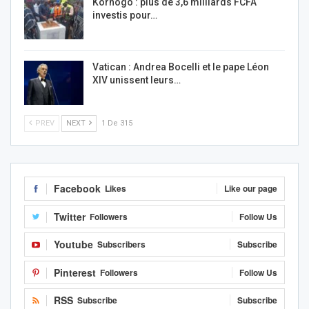
Korhogo : plus de 3,6 milliards FCFA
investis pour…
Vatican : Andrea Bocelli et le pape Léon
XIV unissent leurs…
PREV
NEXT
1 De 315
Facebook
Likes
Like our page
Twitter
Followers
Follow Us
Youtube
Subscribers
Subscribe
Pinterest
Followers
Follow Us
RSS
Subscribe
Subscribe