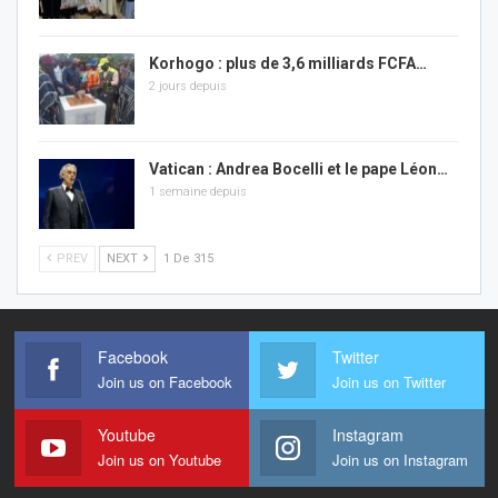
Korhogo : plus de 3,6 milliards FCFA…
2 jours depuis
Vatican : Andrea Bocelli et le pape Léon…
1 semaine depuis
PREV
NEXT
1 De 315
Facebook
Twitter
Join us on Facebook
Join us on Twitter
Youtube
Instagram
Join us on Youtube
Join us on Instagram