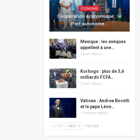
ÉCONOMIE
Coopération économique : le
Port autonome…
Mexique : les évêques
appellent à une…
2 jours depuis
Korhogo : plus de 3,6
milliards FCFA…
2 jours depuis
Vatican : Andrea Bocelli
et le pape Léon…
1 semaine depuis
PREV
NEXT
1 De 315