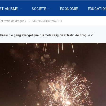
STIANISME
SOCIETE
ECONOMIE
EDUCATIO
 et trafic de drogue »
IMG-20250102-WA0211
Brésil : le gang évangélique qui mêle religion et trafic de drogue »"