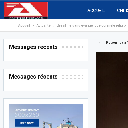
ACCUEIL
CHRI
Accueil
Actualité
Brésil : le gang évangélique qui mêle religion
Retourner à "
Messages récents
Messages récents