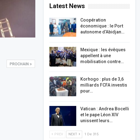
Latest News
Coopération
économique : le Port
autonome d’Abidjan…
Mexique : les évêques
appellent à une
mobilisation contre…
PROCHAIN
Korhogo : plus de 3,6
milliards FCFA investis
pour…
Vatican : Andrea Bocelli
et le pape Léon XIV
unissent leurs…
PREV
NEXT
1 De 315