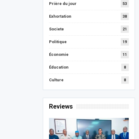
Prière du jour
53
Exhortation
38
Societe
21
Politique
19
Économie
11
Éducation
8
Culture
8
Reviews