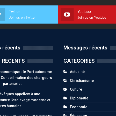
Twitter
Youtube
Join us on Twitter
Join us on Youtube
 récents
Messages récents
S RECENTS
CATEGORIES
économique : le Port autonome
Actualité
le Conseil malien des chargeurs
Christianisme
r partenariat
Culture
 évêques appellent à une
Diplomatie
contre l’esclavage moderne et
êtres humains
Économie
Éducation