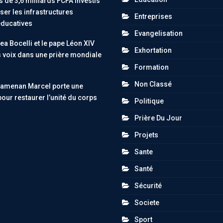
 de 3,6 milliards FCFA investis
er les infrastructures
Entreprises
éducatives
Evangelisation
ea Bocelli et le pape Léon XIV
Exhortation
s voix dans une prière mondiale
Formation
Non Classé
uamenan Marcel porte une
pour restaurer l’unité du corps
Politique
Prière Du Jour
Projets
Sante
Santé
Sécurité
Societe
Sport