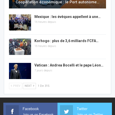
Coopération économique : le Port autonome…
Mexique : les évêques appellent à une…
16 heures depuis
Korhogo : plus de 3,6 milliards FCFA…
16 heures depuis
Vatican : Andrea Bocelli et le pape Léon…
7 jours depuis
PREV
NEXT
1 De 315
Facebook
Twitter
Join us on Facebook
Join us on Twitter