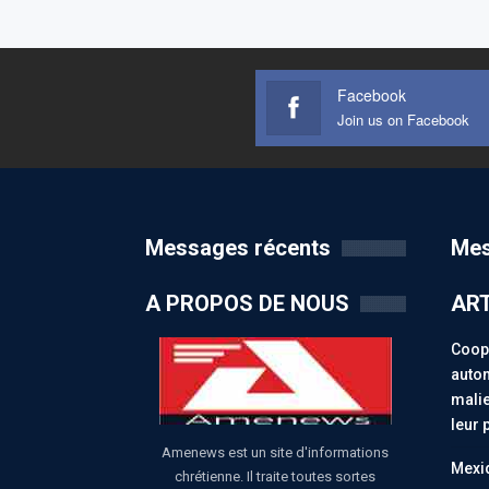
Facebook
Join us on Facebook
Messages récents
Mes
A PROPOS DE NOUS
ART
Coopé
auton
malie
leur 
Amenews est un site d'informations
Mexiq
chrétienne. Il traite toutes sortes