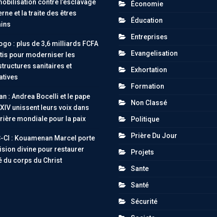
obilisation contre l’esclavage
Économie
ne et la traite des êtres
Éducation
ins
Entreprises
go : plus de 3,6 milliards FCFA
Evangelisation
tis pour moderniser les
structures sanitaires et
Exhortation
atives
Formation
an : Andrea Bocelli et le pape
Non Classé
XIV unissent leurs voix dans
rière mondiale pour la paix
Politique
Prière Du Jour
-CI : Kouamenan Marcel porte
ision divine pour restaurer
Projets
té du corps du Christ
Sante
Santé
Sécurité