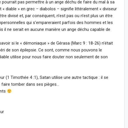
e pourrait pas permettre à un ange déchu de faire du mal à sa
« diable » en grec – diabolos – signifie littéralement « diviseur
être divisé et, par conséquent, n’est pas ou n’est plus un être
mpersonnelles qui s’empareraient parfois des hommes et les
is il ne serait en aucune manière un ange déchu capable de
savoir si le « démoniaque » de Gérasa (Marc 9 : 18-26) n’était
éri de son épilepsie. Ce sont, comme nous pouvons le
 diable utilise pour nous faire douter non seulement de son
r (1 Timothée 4 :1), Satan utilise une autre tactique : il se
 faire tomber dans ses pièges…
ants
eur