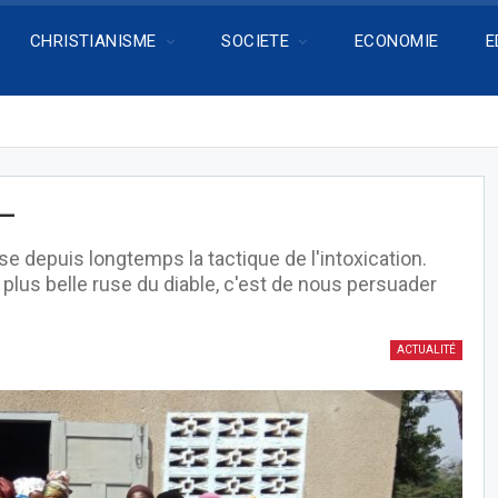
CHRISTIANISME
SOCIETE
ECONOMIE
E
 –
lise depuis longtemps la tactique de l'intoxication.
a plus belle ruse du diable, c'est de nous persuader
ACTUALITÉ