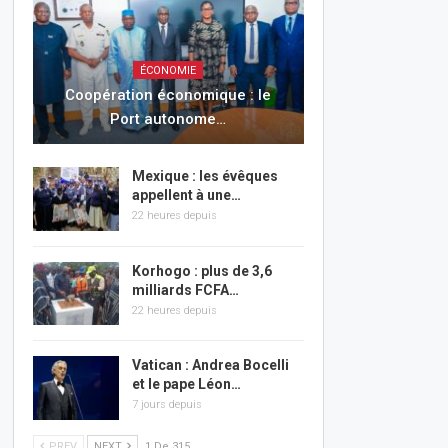
ÉCONOMIE
Coopération économique : le
Port autonome…
Mexique : les évêques
appellent à une…
22 heures depuis
Korhogo : plus de 3,6
milliards FCFA…
22 heures depuis
Vatican : Andrea Bocelli
et le pape Léon…
7 jours depuis
PREV
NEXT
1 De 315