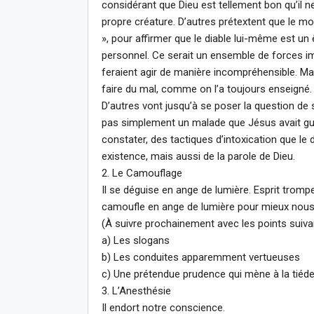
considérant que Dieu est tellement bon qu’il n
propre créature. D’autres prétextent que le mot 
», pour affirmer que le diable lui-même est un 
personnel. Ce serait un ensemble de forces i
feraient agir de manière incompréhensible. Ma
faire du mal, comme on l’a toujours enseigné.
D’autres vont jusqu’à se poser la question de 
pas simplement un malade que Jésus avait gu
constater, des tactiques d’intoxication que le
existence, mais aussi de la parole de Dieu.
2. Le Camouflage
Il se déguise en ange de lumière. Esprit trompeu
camoufle en ange de lumière pour mieux nous
(À suivre prochainement avec les points suiv
a) Les slogans
b) Les conduites apparemment vertueuses
c) Une prétendue prudence qui mène à la tiéd
3. L’Anesthésie
Il endort notre conscience.