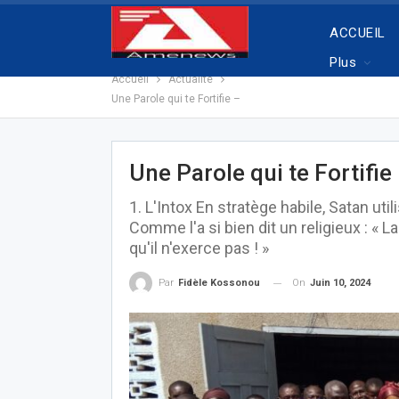
ACCUEIL
Plus
Accueil
Actualité
Une Parole qui te Fortifie –
Une Parole qui te Fortifie
1. L'Intox En stratège habile, Satan uti
Comme l'a si bien dit un religieux : « L
qu'il n'exerce pas ! »
On
Juin 10, 2024
Par
Fidèle Kossonou