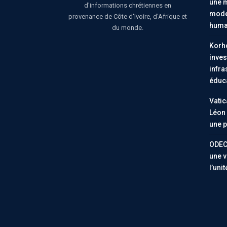
une m
d'informations chrétiennes en
moder
provenance de Côte d'Ivoire, d'Afrique et
huma
du monde.
Korho
inves
infra
éduc
Vatic
Léon 
une p
ODEC
une v
l’uni