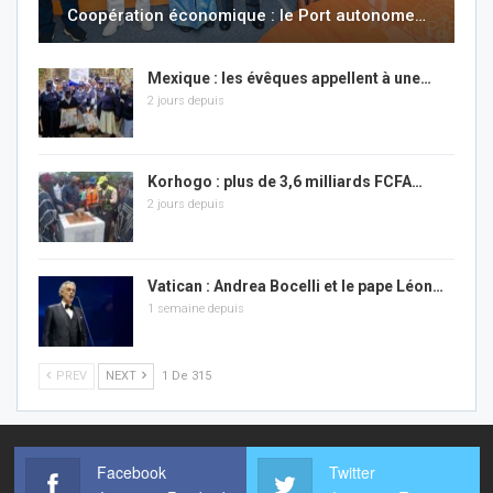
Coopération économique : le Port autonome…
Mexique : les évêques appellent à une…
2 jours depuis
Korhogo : plus de 3,6 milliards FCFA…
2 jours depuis
Vatican : Andrea Bocelli et le pape Léon…
1 semaine depuis
PREV
NEXT
1 De 315
Facebook
Twitter