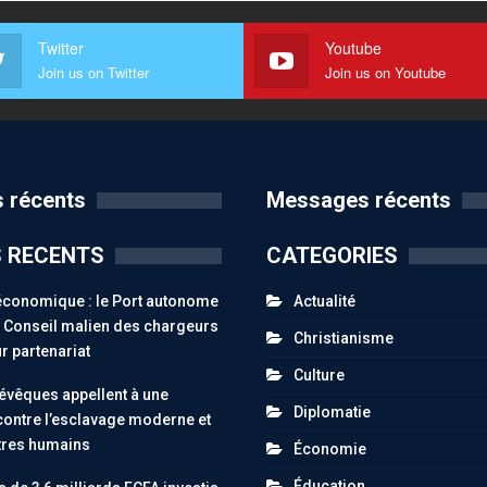
Twitter
Youtube
Join us on Twitter
Join us on Youtube
 récents
Messages récents
S RECENTS
CATEGORIES
économique : le Port autonome
Actualité
le Conseil malien des chargeurs
Christianisme
r partenariat
Culture
 évêques appellent à une
Diplomatie
contre l’esclavage moderne et
êtres humains
Économie
Éducation