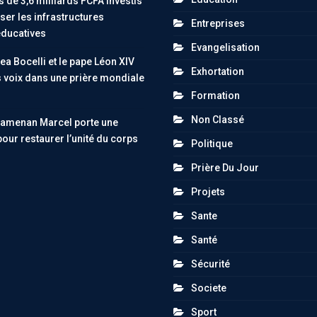
 de 3,6 milliards FCFA investis
er les infrastructures
Entreprises
éducatives
Evangelisation
ea Bocelli et le pape Léon XIV
Exhortation
s voix dans une prière mondiale
Formation
Non Classé
uamenan Marcel porte une
pour restaurer l’unité du corps
Politique
Prière Du Jour
Projets
Sante
Santé
Sécurité
Societe
Sport