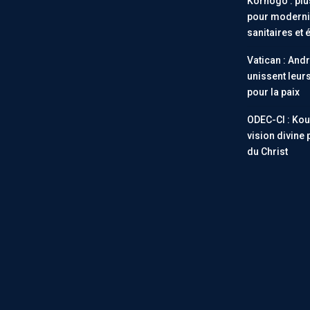
Korhogo : plus
pour modernis
sanitaires et 
Vatican : Andr
unissent leur
pour la paix
ODEC-CI : Ko
vision divine 
du Christ