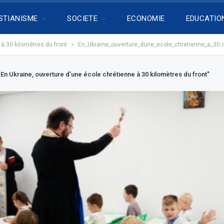
STIANISME
SOCIETE
ECONOMIE
EDUCATIO
 à 30 kilomètres du front
En_Ukraine_ouverture_dune_ecole_chretienne_a_30.o
En Ukraine, ouverture d’une école chrétienne à 30 kilomètres du front"