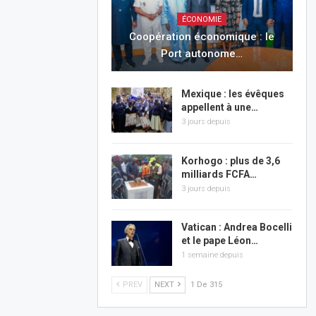
ÉCONOMIE
Coopération économique : le
Port autonome…
Mexique : les évêques
appellent à une…
3 jours depuis
Korhogo : plus de 3,6
milliards FCFA…
3 jours depuis
Vatican : Andrea Bocelli
et le pape Léon…
1 semaine depuis
PREV
NEXT
1 De 315