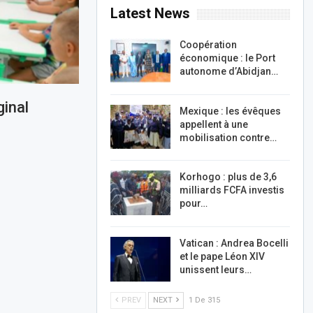
Latest News
Coopération
économique : le Port
autonome d’Abidjan…
inal
Mexique : les évêques
appellent à une
mobilisation contre…
Korhogo : plus de 3,6
milliards FCFA investis
pour…
Vatican : Andrea Bocelli
et le pape Léon XIV
unissent leurs…
PREV
NEXT
1 De 315