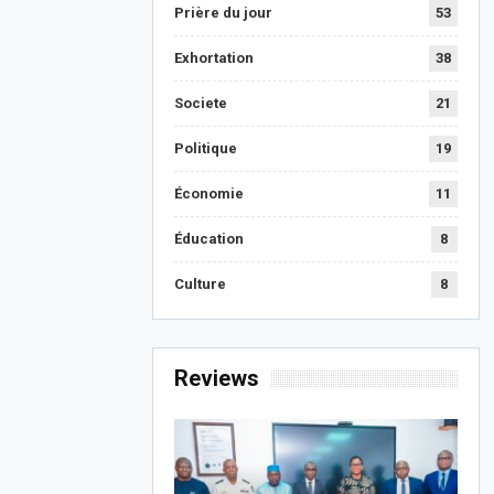
Prière du jour
53
Exhortation
38
Societe
21
Politique
19
Économie
11
Éducation
8
Culture
8
Reviews