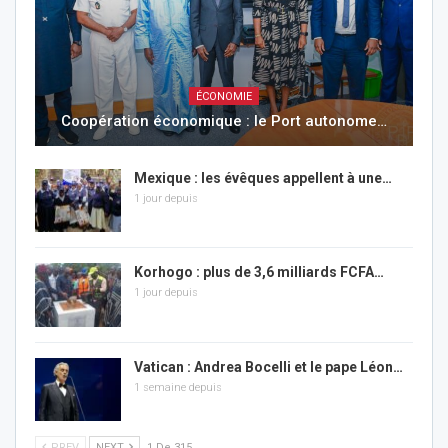
ÉCONOMIE
Coopération économique : le Port autonome…
Mexique : les évêques appellent à une…
1 jour depuis
Korhogo : plus de 3,6 milliards FCFA…
1 jour depuis
Vatican : Andrea Bocelli et le pape Léon…
1 semaine depuis
PREV
NEXT
1 De 315