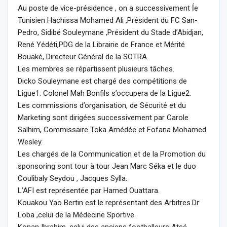
Au poste de vice-présidence , on a successivement ĺe
Tunisien Hachissa Mohamed Ali ,Président du FC San-
Pedro, Sidibé Souleymane ,Président du Stade d’Abidjan,
René Yédéti,PDG de la Librairie de France et Mérité
Bouaké, Directeur Général de la SOTRA.
Les membres se répartissent plusieurs tâches.
Dicko Souleymane est chargé des compétitions de
Ligue1. Colonel Mah Bonfils s’occupera de la Ligue2.
Les commissions d’organisation, de Sécurité et du
Marketing sont dirigées successivement par Carole
Salhim, Commissaire Toka Amédée et Fofana Mohamed
Wesley.
Les chargés de la Communication et de la Promotion du
sponsoring sont tour à tour Jean Marc Séka et le duo
Coulibaly Seydou , Jacques Sylla.
L’AFI est représentée par Hamed Ouattara.
Kouakou Yao Bertin est le représentant des Arbitres.Dr
Loba ,celui de la Médecine Sportive.
Konan Ibrahim, celui des anciens footballeurs Atsé