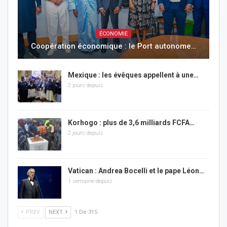
ÉCONOMIE
Coopération économique : le Port autonome…
Mexique : les évêques appellent à une…
2 jours depuis
Korhogo : plus de 3,6 milliards FCFA…
2 jours depuis
Vatican : Andrea Bocelli et le pape Léon…
1 semaine depuis
PREV
NEXT
1 De 315