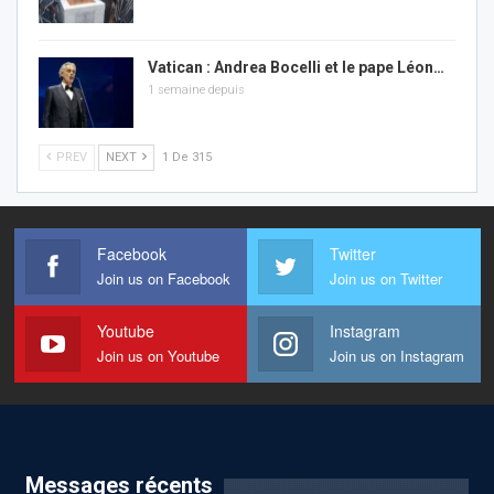
Vatican : Andrea Bocelli et le pape Léon…
1 semaine depuis
PREV
NEXT
1 De 315
Facebook
Twitter
Join us on Facebook
Join us on Twitter
Youtube
Instagram
Join us on Youtube
Join us on Instagram
Messages récents