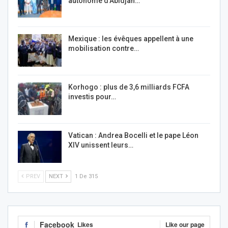
autonome d’Abidjan…
Mexique : les évêques appellent à une
mobilisation contre…
Korhogo : plus de 3,6 milliards FCFA
investis pour…
Vatican : Andrea Bocelli et le pape Léon
XIV unissent leurs…
PREV
NEXT
1 De 315
Facebook
Likes
Like our page