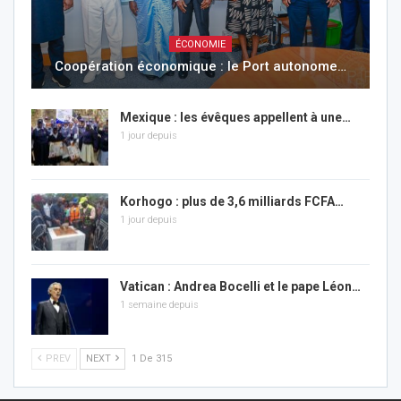
ÉCONOMIE
Coopération économique : le Port autonome…
Mexique : les évêques appellent à une…
1 jour depuis
Korhogo : plus de 3,6 milliards FCFA…
1 jour depuis
Vatican : Andrea Bocelli et le pape Léon…
1 semaine depuis
PREV
NEXT
1 De 315