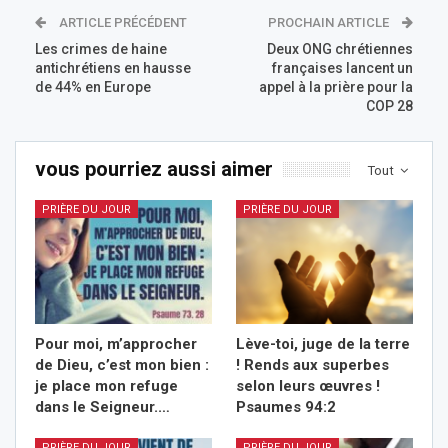
ARTICLE PRÉCÉDENT
PROCHAIN ARTICLE
Les crimes de haine
Deux ONG chrétiennes
antichrétiens en hausse
françaises lancent un
de 44% en Europe
appel à la prière pour la
COP 28
vous pourriez aussi aimer
Tout
PRIÈRE DU JOUR
PRIÈRE DU JOUR
Pour moi, m’approcher
Lève-toi, juge de la terre
de Dieu, c’est mon bien :
! Rends aux superbes
je place mon refuge
selon leurs œuvres !
dans le Seigneur.…
Psaumes 94:2
PRIÈRE DU JOUR
PRIÈRE DU JOUR