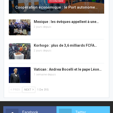
ÉCONOMIE
Coopération économique : le Port autonome…
Mexique : les évêques appellent à une…
2 jours depuis
Korhogo : plus de 3,6 milliards FCFA…
2 jours depuis
Vatican : Andrea Bocelli et le pape Léon…
1 semaine depuis
PREV
NEXT
1 De 315
Facebook
Twitter