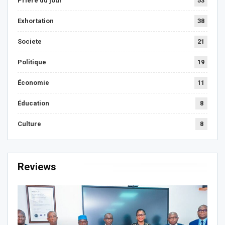
Prière du jour
53
Exhortation
38
Societe
21
Politique
19
Économie
11
Éducation
8
Culture
8
Reviews