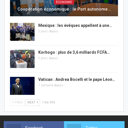
ÉCONOMIE
Coopération économique : le Port autonome…
Mexique : les évêques appellent à une…
2 jours depuis
Korhogo : plus de 3,6 milliards FCFA…
2 jours depuis
Vatican : Andrea Bocelli et le pape Léon…
1 semaine depuis
PREV
NEXT
1 De 315
Facebook
Twitter